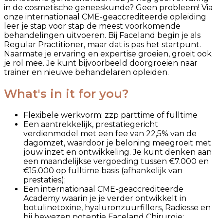
in de cosmetische geneeskunde? Geen probleem! Via
onze internationaal CME-geaccrediteerde opleiding
leer je stap voor stap de meest voorkomende
behandelingen uitvoeren. Bij Faceland begin je als
Regular Practitioner, maar dat is pas het startpunt.
Naarmate je ervaring en expertise groeien, groeit ook
je rol mee. Je kunt bijvoorbeeld doorgroeien naar
trainer en nieuwe behandelaren opleiden.
What's in it for you?
Flexibele werkvorm: zzp parttime of fulltime
Een aantrekkelijk, prestatiegericht
verdienmodel met een fee van 22,5% van de
dagomzet, waardoor je beloning meegroeit met
jouw inzet en ontwikkeling. Je kunt denken aan
een maandelijkse vergoeding tussen €7.000 en
€15.000 op fulltime basis (afhankelijk van
prestaties);
Een internationaal CME-geaccrediteerde
Academy waarin je je verder ontwikkelt in
botulinetoxine, hyaluronzuurfillers, Radiesse en
bij bewezen potentie Faceland Chirurgie;