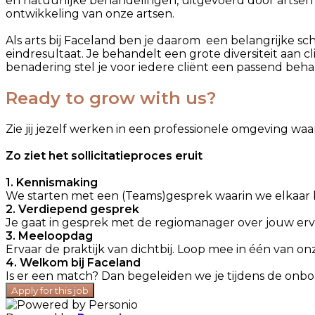
en natuurlijke behandelingen, uitgevoerd door artsen di
ontwikkeling van onze artsen.
Als arts bij Faceland ben je daarom een belangrijke sch
eindresultaat. Je behandelt een grote diversiteit aan 
benadering stel je voor iedere cliënt een passend beh
Ready to grow with us?
Zie jij jezelf werken in een professionele omgeving w
Zo ziet het sollicitatieproces eruit
1. Kennismaking
We starten met een (Teams)gesprek waarin we elkaar 
2. Verdiepend gesprek
Je gaat in gesprek met de regiomanager over jouw erva
3. Meeloopdag
Ervaar de praktijk van dichtbij. Loop mee in één van on
4. Welkom bij Faceland
Is er een match? Dan begeleiden we je tijdens de onb
Apply for this job