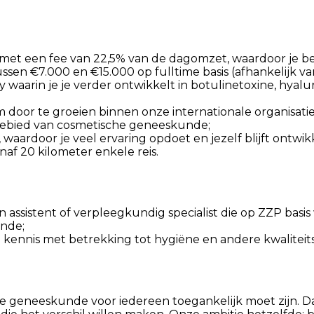
 met een fee van 22,5% van de dagomzet, waardoor je b
en €7.000 en €15.000 op fulltime basis (afhankelijk van
aarin je je verder ontwikkelt in botulinetoxine, hyalur
door te groeien binnen onze internationale organisatie
 gebied van cosmetische geneeskunde;
aardoor je veel ervaring opdoet en jezelf blijft ontwik
af 20 kilometer enkele reis.
an
assistent of verpleegkundig specialist
die op ZZP basis
unde;
kennis met betrekking tot hygiëne en andere kwaliteitsr
 geneeskunde voor iedereen toegankelijk moet zijn. Da