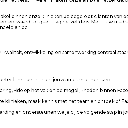
e het verschil willen maken. Onze ambitie hetzelfde: blij
akel binnen onze klinieken. Je begeleidt cliënten van ee
cliënten, waardoor geen dag hetzelfde is. Met jouw medis
andelplan op.
aar kwaliteit, ontwikkeling en samenwerking centraal st
beter leren kennen en jouw ambities bespreken.
ring, visie op het vak en de mogelijkheden binnen Face
ze klinieken, maak kennis met het team en ontdek of Face
oarding en ondersteunen we je bij de volgende stap in 