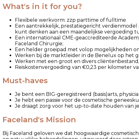
What's in it for you?
Flexibele werkvorm: zzp parttime of fulltime
Een aantrekkelijk, prestatiegericht verdienmodel
kunt denken aan een maandelijkse vergoeding tuss
Een internationaal CME-geaccrediteerde Academy w
Faceland Chirurgie;
Een helder groeipad met volop mogelijkheden om 
Werken bij de marktleider in de Benelux op het
Werken met een groot en divers cliëntenbestand, w
Reiskostenvergoeding van €0,23 per kilometer van
Must-haves
Je bent een BIG-geregistreerd (basis)arts
,
physici
Je hebt een passie voor de cosmetische geneesk
Je draagt zorg voor het up-to-date houden van je 
Faceland's Mission
Bij Faceland geloven we dat hoogwaardige cosmetische