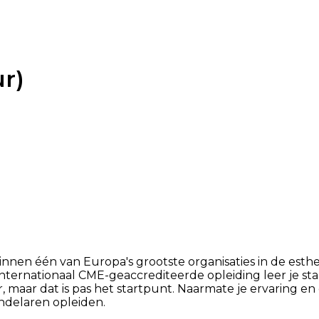
ur)
 binnen één van Europa's grootste organisaties in de es
ternationaal CME-geaccrediteerde opleiding leer je s
r, maar dat is pas het startpunt. Naarmate je ervaring en 
ndelaren opleiden.