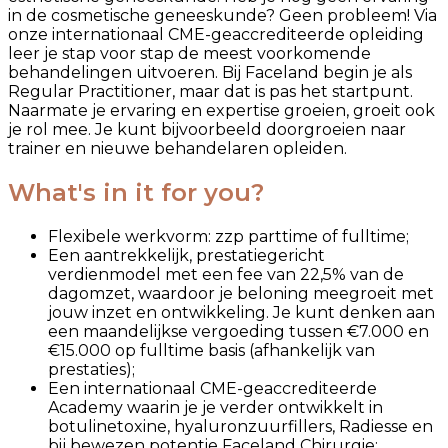
in de cosmetische geneeskunde? Geen probleem! Via
onze internationaal CME-geaccrediteerde opleiding
leer je stap voor stap de meest voorkomende
behandelingen uitvoeren. Bij Faceland begin je als
Regular Practitioner, maar dat is pas het startpunt.
Naarmate je ervaring en expertise groeien, groeit ook
je rol mee. Je kunt bijvoorbeeld doorgroeien naar
trainer en nieuwe behandelaren opleiden.
What's in it for you?
Flexibele werkvorm: zzp parttime of fulltime;
Een aantrekkelijk, prestatiegericht
verdienmodel met een fee van 22,5% van de
dagomzet, waardoor je beloning meegroeit met
jouw inzet en ontwikkeling. Je kunt denken aan
een maandelijkse vergoeding tussen €7.000 en
€15.000 op fulltime basis (afhankelijk van
prestaties);
Een internationaal CME-geaccrediteerde
Academy waarin je je verder ontwikkelt in
botulinetoxine, hyaluronzuurfillers, Radiesse en
bij bewezen potentie Faceland Chirurgie;