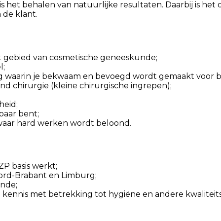
n is het behalen van natuurlijke resultaten. Daarbij is 
de klant.
et gebied van cosmetische geneeskunde;
l;
g waarin je bekwaam en bevoegd wordt gemaakt voor botu
d chirurgie (kleine chirurgische ingrepen);
heid;
baar bent;
waar hard werken wordt beloond.
ZP basis werkt;
oord-Brabant en Limburg;
unde;
kennis met betrekking tot hygiëne en andere kwaliteitsr