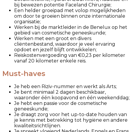
bij bewezen potentie Faceland Chirurgie;
Een helder groeipad met volop mogelijkheden
om door te groeien binnen onze internationale
organisatie;
Werken bij de marktleider in de Benelux op het
gebied van cosmetische geneeskunde;
Werken met een groot en divers
cliëntenbestand, waardoor je veel ervaring
opdoet en jezelf blijft ontwikkelen;
Reiskostenvergoeding van €0,23 per kilometer
vanaf 20 kilometer enkele reis.
Must-haves
Je heb een Riziv-nummer en werkt als Arts;
Je bent minimaal
2
dagen beschikbaar
,
waaronder één koopavond en één weekenddag
;
Je hebt een passie voor de cosmetische
geneeskunde;
Je draagt zorg voor het up-to-date houden van
je kennis met betrekking tot hygiëne en andere
kwaliteitsrichtlijnen.
Je spreekt vloeiend Nederlands, Engels en Frans.